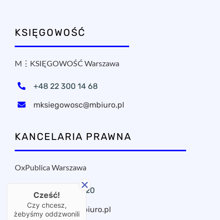
KSIĘGOWOŚĆ
M⋮KSIĘGOWOŚĆ Warszawa
+48 22 300 14 68
mksiegowosc@mbiuro.pl
KANCELARIA PRAWNA
OxPublica Warszawa
+48 22 295 11 20
Cześć!
Czy chcesz,
oxpublica@mbiuro.pl
żebyśmy oddzwonili