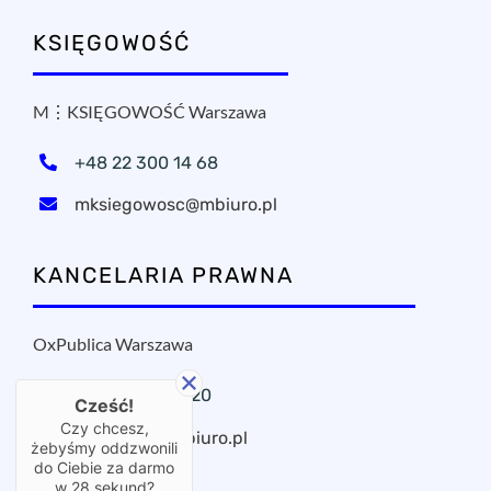
KSIĘGOWOŚĆ
M⋮KSIĘGOWOŚĆ Warszawa
+48 22 300 14 68
mksiegowosc@mbiuro.pl
KANCELARIA PRAWNA
OxPublica Warszawa
+48 22 295 11 20
Cześć!
Czy chcesz,
oxpublica@mbiuro.pl
żebyśmy oddzwonili
do Ciebie za darmo
w
28
sekund?