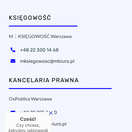
KSIĘGOWOŚĆ
M⋮KSIĘGOWOŚĆ Warszawa
+48 22 300 14 68
mksiegowosc@mbiuro.pl
KANCELARIA PRAWNA
OxPublica Warszawa
+48 22 295 11 20
Cześć!
oxpublica@mbiuro.pl
Czy chcesz,
żebyśmy oddzwonili