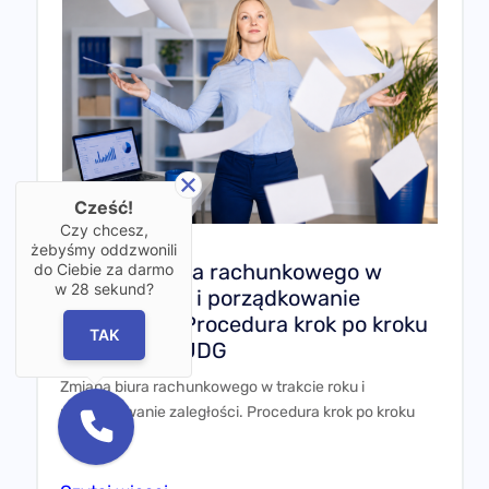
Cześć!
Czy chcesz,
żebyśmy oddzwonili
Zmiana biura rachunkowego w
do Ciebie za darmo
w
28
sekund?
trakcie roku i porządkowanie
zaległości. Procedura krok po kroku
TAK
dla spółki i JDG
Zmiana biura rachunkowego w trakcie roku i
porządkowanie zaległości. Procedura krok po kroku
dla