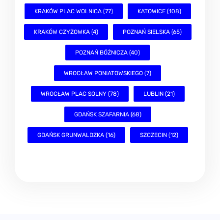
KRAKÓW PLAC WOLNICA (77)
KATOWICE (108)
KRAKÓW CZYŻOWKA (4)
POZNAŃ SIELSKA (65)
POZNAŃ BÓŻNICZA (40)
WROCŁAW PONIATOWSKIEGO (7)
WROCŁAW PLAC SOLNY (78)
LUBLIN (21)
GDAŃSK SZAFARNIA (68)
GDAŃSK GRUNWALDZKA (16)
SZCZECIN (12)