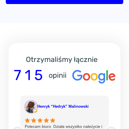
Otrzymaliśmy łącznie
7 1 5
opinii
Henryk “Hedryk” Malinowski
Polecam biuro. Działa wszystko należycie i
Od ni