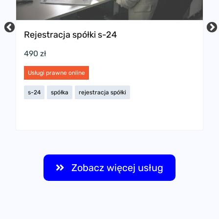
Rejestracja spółki s-24
P
w
490 zł
2
Usługi prawne online
U
s-24
spółka
rejestracja spółki
s
Zobacz więcej usług