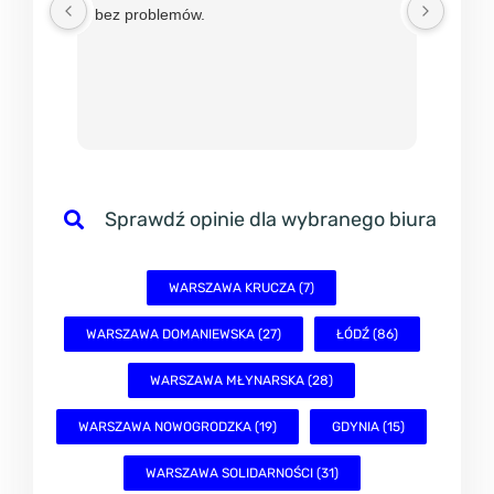
bez problemów.
w mBi
nadzie
sprawn
Sprawdź opinie dla wybranego biura
WARSZAWA KRUCZA (7)
WARSZAWA DOMANIEWSKA (27)
ŁÓDŹ (86)
WARSZAWA MŁYNARSKA (28)
WARSZAWA NOWOGRODZKA (19)
GDYNIA (15)
WARSZAWA SOLIDARNOŚCI (31)