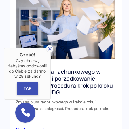
Cześć!
Czy chcesz,
żebyśmy oddzwonili
Zmiana biura rachunkowego w
do Ciebie za darmo
w
28
sekund?
trakcie roku i porządkowanie
zaległości. Procedura krok po kroku
TAK
dla spółki i JDG
Zmiana biura rachunkowego w trakcie roku i
porządkowanie zaległości. Procedura krok po kroku
dla