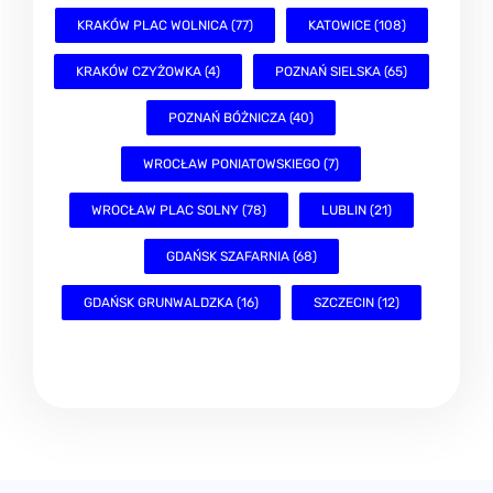
KRAKÓW PLAC WOLNICA (77)
KATOWICE (108)
KRAKÓW CZYŻOWKA (4)
POZNAŃ SIELSKA (65)
POZNAŃ BÓŻNICZA (40)
WROCŁAW PONIATOWSKIEGO (7)
WROCŁAW PLAC SOLNY (78)
LUBLIN (21)
GDAŃSK SZAFARNIA (68)
GDAŃSK GRUNWALDZKA (16)
SZCZECIN (12)