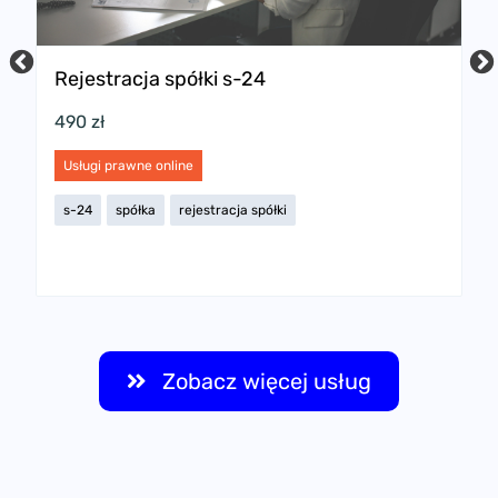
Rejestracja spółki s-24
P
w
490 zł
2
Usługi prawne online
U
s-24
spółka
rejestracja spółki
s
Zobacz więcej usług