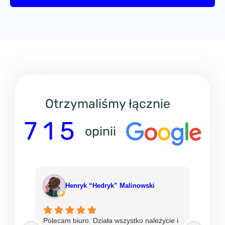
Otrzymaliśmy łącznie
7 1 5
opinii
Henryk “Hedryk” Malinowski
Polecam biuro. Działa wszystko należycie i
Od ni