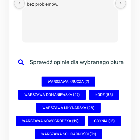
bez problemów.
w mBi
nadzie
sprawn
Sprawdź opinie dla wybranego biura
WARSZAWA KRUCZA (7)
WARSZAWA DOMANIEWSKA (27)
ŁÓDŹ (86)
WARSZAWA MŁYNARSKA (28)
WARSZAWA NOWOGRODZKA (19)
GDYNIA (15)
WARSZAWA SOLIDARNOŚCI (31)