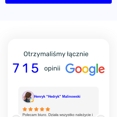
Otrzymaliśmy łącznie
7 1 5
opinii
Henryk “Hedryk” Malinowski
Polecam biuro. Działa wszystko należycie i
Od ni