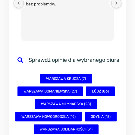
bez problemów.
w mBi
nadzie
sprawn
Sprawdź opinie dla wybranego biura
WARSZAWA KRUCZA (7)
WARSZAWA DOMANIEWSKA (27)
ŁÓDŹ (86)
WARSZAWA MŁYNARSKA (28)
WARSZAWA NOWOGRODZKA (19)
GDYNIA (15)
WARSZAWA SOLIDARNOŚCI (31)