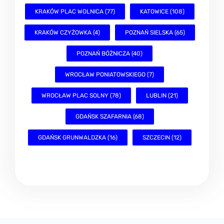
KRAKÓW PLAC WOLNICA (77)
KATOWICE (108)
KRAKÓW CZYŻOWKA (4)
POZNAŃ SIELSKA (65)
POZNAŃ BÓŻNICZA (40)
WROCŁAW PONIATOWSKIEGO (7)
WROCŁAW PLAC SOLNY (78)
LUBLIN (21)
GDAŃSK SZAFARNIA (68)
GDAŃSK GRUNWALDZKA (16)
SZCZECIN (12)