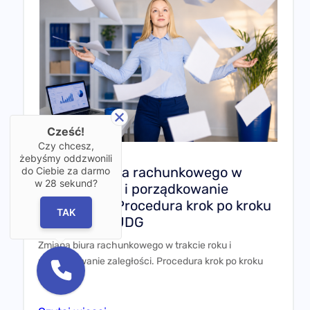
Cześć!
Czy chcesz,
żebyśmy oddzwonili
Zmiana biura rachunkowego w
do Ciebie za darmo
w
28
sekund?
trakcie roku i porządkowanie
zaległości. Procedura krok po kroku
TAK
dla spółki i JDG
Zmiana biura rachunkowego w trakcie roku i
porządkowanie zaległości. Procedura krok po kroku
dla