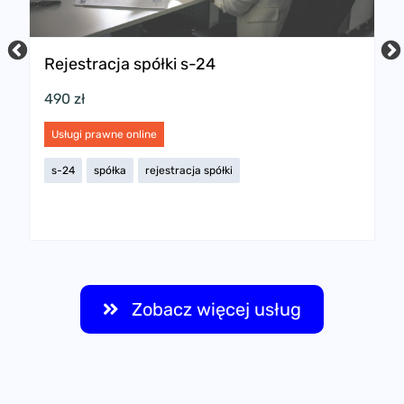
Rejestracja spółki s-24
P
w
490 zł
2
Usługi prawne online
U
s-24
spółka
rejestracja spółki
s
Zobacz więcej usług