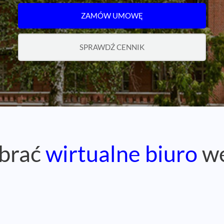
ZAMÓW UMOWĘ
SPRAWDŹ CENNIK
brać
wirtualne biuro
we