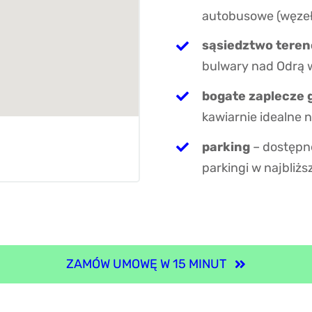
autobusowe (węzeł
sąsiedztwo tere
bulwary nad Odrą 
bogate zaplecze
kawiarnie idealne n
parking
– dostępne
parkingi w najbliżs
ZAMÓW UMOWĘ W 15 MINUT