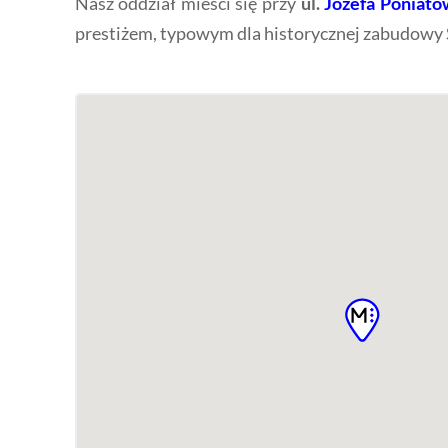
Nasz oddział mieści się przy
ul.
Józefa Poniato
prestiżem, typowym dla historycznej zabudowy 