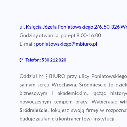
ul. Księcia Józefa Poniatowskiego 2/6, 50-326 
Godziny otwarcia: pon-pt 8:00-16:00
E-mail:
poniatowskiego@mbiuro.pl
Telefon: 530 212 020
Oddział M⋮BIURO przy ulicy Poniatowskiego 
samym sercu Wrocławia. Śródmieście to dzieln
biznesowym i akademickim, łącząc history
nowoczesnym tempem pracy. Wybierając
wi
Śródmieście
, lokujesz swoją firmę w rozpoznaw
buduje zaufanie u kontrahentów i instytucji.