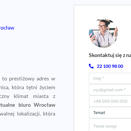
Wrocław
Skontaktuj się z n
22 100 98 00
to prestiżowy adres w
ica, która tętni życiem
czny klimat miasta z
rtualne biuro Wrocław
alnej lokalizacji, która