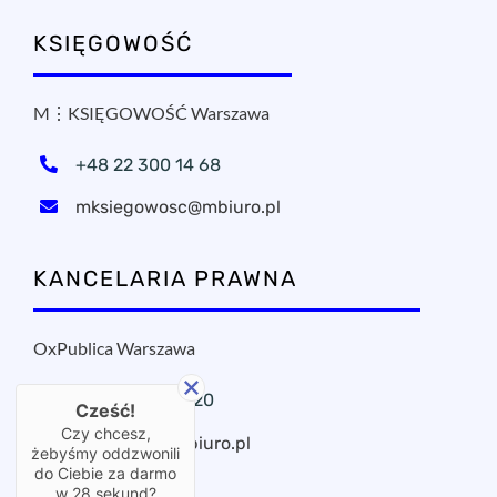
KSIĘGOWOŚĆ
M⋮KSIĘGOWOŚĆ Warszawa
+48 22 300 14 68
mksiegowosc@mbiuro.pl
KANCELARIA PRAWNA
OxPublica Warszawa
+48 22 295 11 20
Cześć!
Czy chcesz,
oxpublica@mbiuro.pl
żebyśmy oddzwonili
do Ciebie za darmo
w
28
sekund?