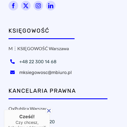
KSIĘGOWOŚĆ
M⋮KSIĘGOWOŚĆ Warszawa
+48 22 300 14 68
mksiegowosc@mbiuro.pl
KANCELARIA PRAWNA
OxPublica Warszawa
Cześć!
+48 22 295 11 20
Czy chcesz,