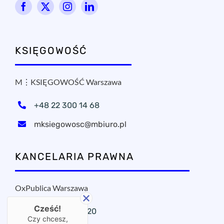
KSIĘGOWOŚĆ
M⋮KSIĘGOWOŚĆ Warszawa
+48 22 300 14 68
mksiegowosc@mbiuro.pl
KANCELARIA PRAWNA
OxPublica Warszawa
Cześć!
+48 22 295 11 20
Czy chcesz,