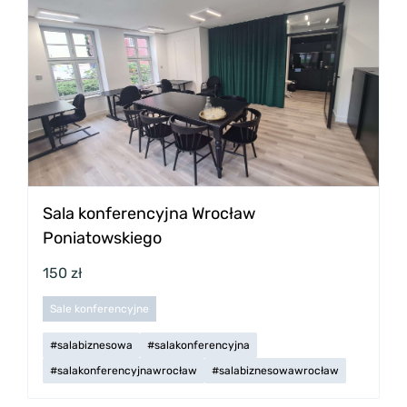
Sala konferencyjna Wrocław
Poniatowskiego
150 zł
Sale konferencyjne
#salabiznesowa
#salakonferencyjna
#salakonferencyjnawrocław
#salabiznesowawrocław