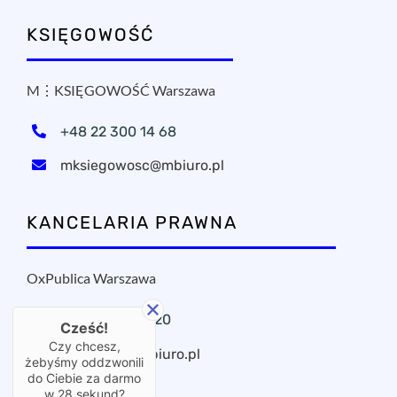
KSIĘGOWOŚĆ
M⋮KSIĘGOWOŚĆ Warszawa
+48 22 300 14 68
mksiegowosc@mbiuro.pl
KANCELARIA PRAWNA
OxPublica Warszawa
+48 22 295 11 20
Cześć!
Czy chcesz,
oxpublica@mbiuro.pl
żebyśmy oddzwonili
do Ciebie za darmo
w
28
sekund?