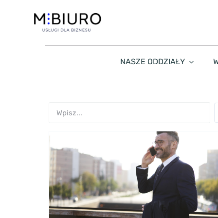
Przejdź
do
zawartości
NASZE ODDZIAŁY
W