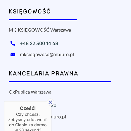
KSIĘGOWOŚĆ
M⋮KSIĘGOWOŚĆ Warszawa
+48 22 300 14 68
mksiegowosc@mbiuro.pl
KANCELARIA PRAWNA
OxPublica Warszawa
+48 22 295 11 20
Cześć!
Czy chcesz,
oxpublica@mbiuro.pl
żebyśmy oddzwonili
do Ciebie za darmo
w
28
sekund?