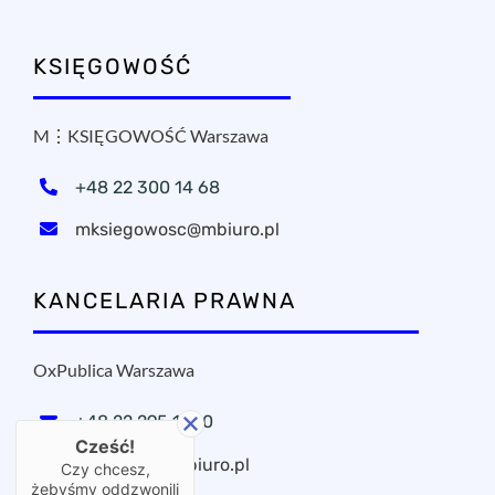
KSIĘGOWOŚĆ
M⋮KSIĘGOWOŚĆ Warszawa
+48 22 300 14 68
mksiegowosc@mbiuro.pl
KANCELARIA PRAWNA
OxPublica Warszawa
+48 22 295 11 20
Cześć!
oxpublica@mbiuro.pl
Czy chcesz,
żebyśmy oddzwonili