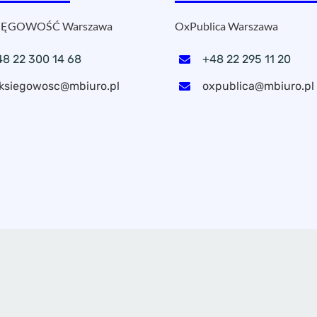
ĘGOWOŚĆ Warszawa
OxPublica Warszawa
48 22 300 14 68
+48 22 295 11 20
ksiegowosc@mbiuro.pl
oxpublica@mbiuro.pl