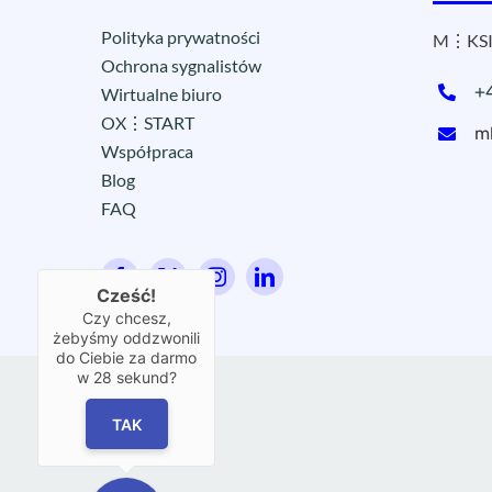
Polityka prywatności
M⋮KSI
Ochrona sygnalistów
+
Wirtualne biuro
OX⋮START
m
Współpraca
Blog
FAQ
Cześć!
Czy chcesz,
żebyśmy oddzwonili
do Ciebie za darmo
w
28
sekund?
TAK