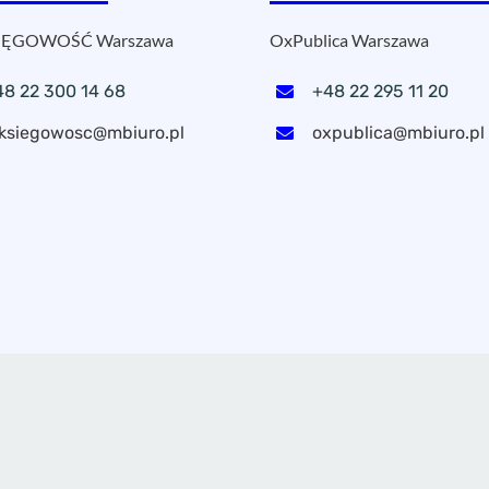
ĘGOWOŚĆ Warszawa
OxPublica Warszawa
48 22 300 14 68
+48 22 295 11 20
ksiegowosc@mbiuro.pl
oxpublica@mbiuro.pl