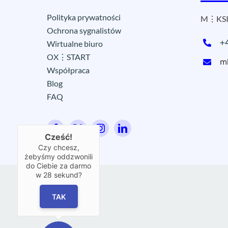
Polityka prywatności
M⋮KSI
Ochrona sygnalistów
+
Wirtualne biuro
OX⋮START
m
Współpraca
Blog
FAQ
Cześć!
Czy chcesz,
żebyśmy oddzwonili
do Ciebie za darmo
w
28
sekund?
TAK