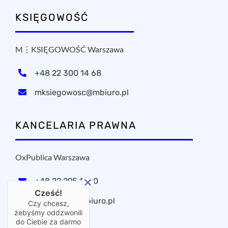
KSIĘGOWOŚĆ
M⋮KSIĘGOWOŚĆ Warszawa
+48 22 300 14 68
mksiegowosc@mbiuro.pl
KANCELARIA PRAWNA
OxPublica Warszawa
+48 22 295 11 20
Cześć!
oxpublica@mbiuro.pl
Czy chcesz,
żebyśmy oddzwonili
do Ciebie za darmo