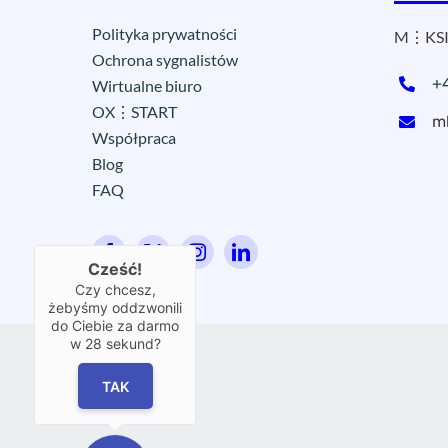
Polityka prywatności
M⋮KSI
Ochrona sygnalistów
+
Wirtualne biuro
OX⋮START
m
Współpraca
Blog
FAQ
Cześć!
Czy chcesz,
żebyśmy oddzwonili
do Ciebie za darmo
w
28
sekund?
TAK