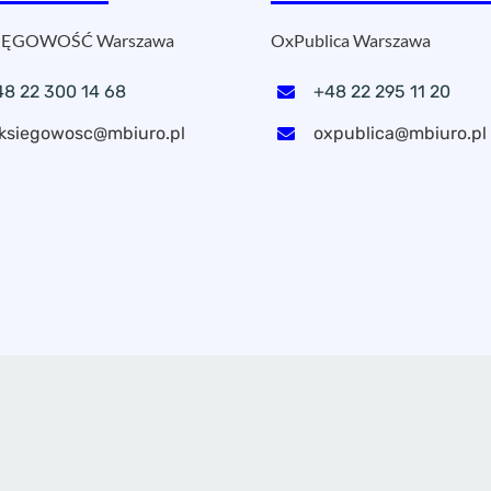
ĘGOWOŚĆ Warszawa
OxPublica Warszawa
48 22 300 14 68
+48 22 295 11 20
ksiegowosc@mbiuro.pl
oxpublica@mbiuro.pl