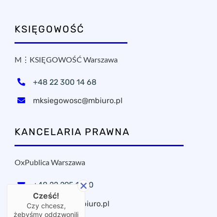
KSIĘGOWOŚĆ
M⋮KSIĘGOWOŚĆ Warszawa
+48 22 300 14 68
mksiegowosc@mbiuro.pl
KANCELARIA PRAWNA
OxPublica Warszawa
+48 22 295 11 20
Cześć!
oxpublica@mbiuro.pl
Czy chcesz,
żebyśmy oddzwonili