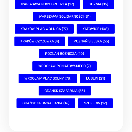
WARSZAWA NOWOGRODZKA (19)
GDYNIA (15)
WARSZAWA SOLIDARNOŚCI (31)
KRAKÓW PLAC WOLNICA (77)
KATOWICE (108)
KRAKÓW CZYŻOWKA (4)
POZNAŃ SIELSKA (65)
POZNAŃ BÓŻNICZA (40)
WROCŁAW PONIATOWSKIEGO (7)
WROCŁAW PLAC SOLNY (78)
LUBLIN (21)
GDAŃSK SZAFARNIA (68)
GDAŃSK GRUNWALDZKA (16)
SZCZECIN (12)