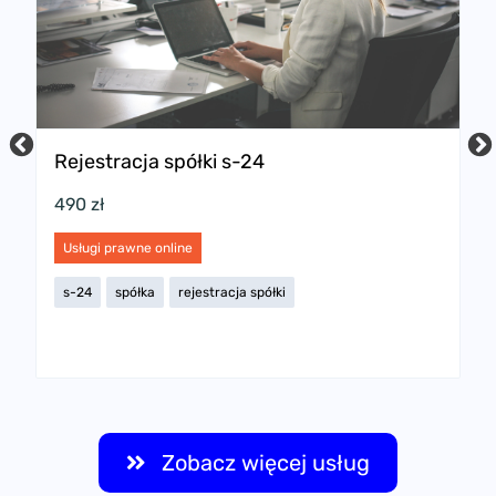
Rejestracja spółki s-24
P
w
490 zł
2
Usługi prawne online
U
s-24
spółka
rejestracja spółki
s
Zobacz więcej usług