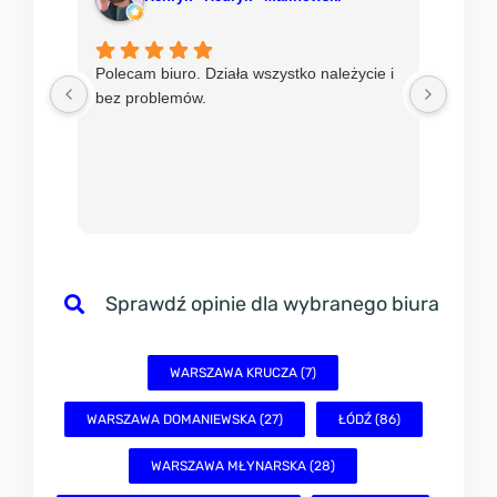
Polecam biuro. Działa wszystko należycie i
Od ni
bez problemów.
w mBi
nadzie
sprawn
Sprawdź opinie dla wybranego biura
WARSZAWA KRUCZA (7)
WARSZAWA DOMANIEWSKA (27)
ŁÓDŹ (86)
WARSZAWA MŁYNARSKA (28)