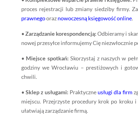
proces rejestracji lub zmiany siedziby firmy.
prawnego
oraz
nowoczesną księgowość online
.
•
Zarządzanie korespondencją:
Odbieramy i skan
nowej przesyłce informujemy Cię niezwłocznie 
•
Miejsce spotkań:
Skorzystaj z naszych w peł
godziny we Wrocławiu – prestiżowych i goto
chwili.
•
Sklep z usługami:
Praktyczne
usługi dla firm
zg
miejscu. Przejrzyste procedury krok po kroku i 
ułatwiają zarządzanie firmą.