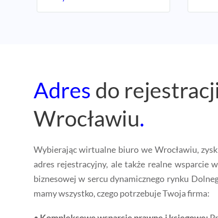
Adres
do rejestracj
Wrocławiu
.
Wybierając wirtualne biuro we Wrocławiu, zysku
adres rejestracyjny, ale także realne wsparcie 
biznesowej w sercu dynamicznego rynku Doln
mamy wszystko, czego potrzebuje Twoja firma:
•
Kompleksowe wsparcie prawne i księgowe:
Pr