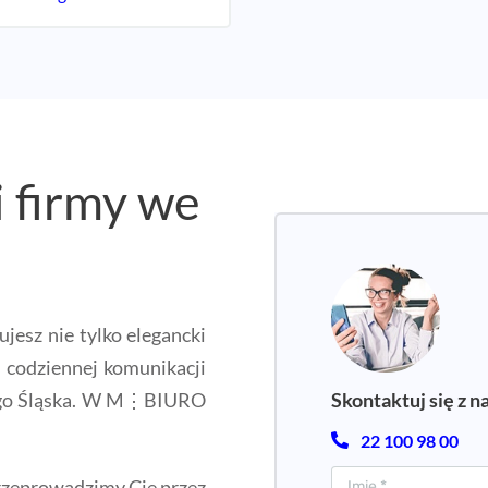
i firmy we
jesz nie tylko elegancki
w codziennej komunikacji
Skontaktuj się z n
ego Śląska. W M⋮BIURO
22 100 98 00
zeprowadzimy Cię przez