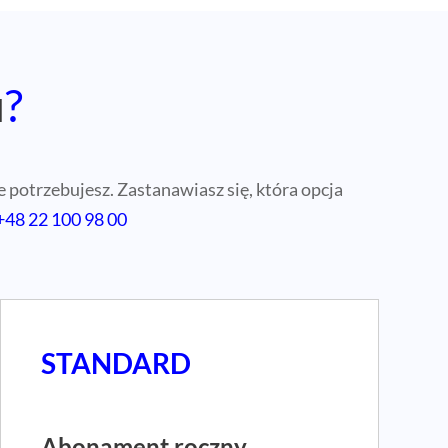
u
?
 potrzebujesz. Zastanawiasz się, która opcja
+48 22 100 98 00
STANDARD
Abonament roczny