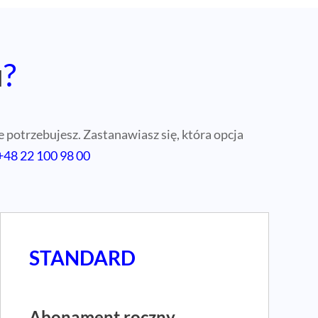
u
?
 potrzebujesz. Zastanawiasz się, która opcja
+48 22 100 98 00
STANDARD
Abonament roczny