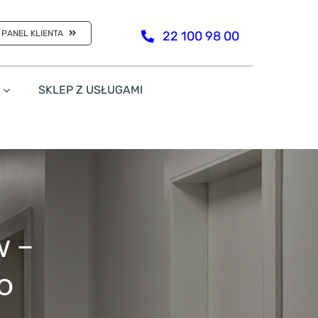
PANEL KLIENTA
22 100 98 00
SKLEP Z USŁUGAMI
w –
o