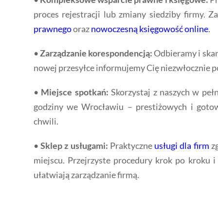
proces rejestracji lub zmiany siedziby firmy.
prawnego
oraz
nowoczesną księgowość online
.
•
Zarządzanie korespondencją:
Odbieramy i skan
nowej przesyłce informujemy Cię niezwłocznie 
•
Miejsce spotkań:
Skorzystaj z naszych w peł
godziny we Wrocławiu – prestiżowych i goto
chwili.
•
Sklep z usługami:
Praktyczne
usługi dla firm
zg
miejscu. Przejrzyste procedury krok po kroku i 
ułatwiają zarządzanie firmą.