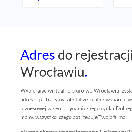
Adres
do rejestracj
Wrocławiu
.
Wybierając wirtualne biuro we Wrocławiu, zysku
adres rejestracyjny, ale także realne wsparcie 
biznesowej w sercu dynamicznego rynku Doln
mamy wszystko, czego potrzebuje Twoja firma:
•
Kompleksowe wsparcie prawne i księgowe:
Pr