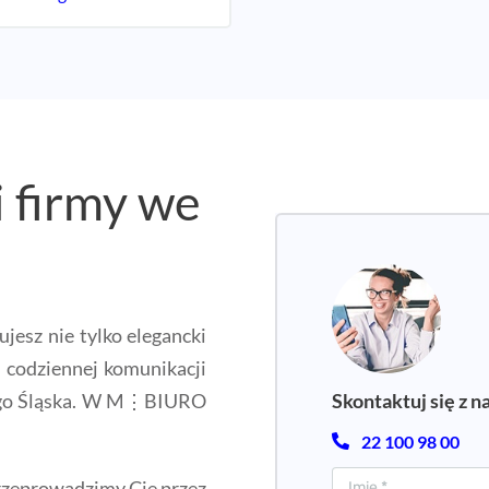
i firmy we
jesz nie tylko elegancki
w codziennej komunikacji
Skontaktuj się z n
ego Śląska. W M⋮BIURO
22 100 98 00
zeprowadzimy Cię przez