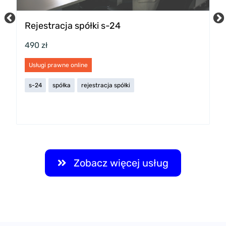
Rejestracja spółki s-24
P
w
490 zł
2
Usługi prawne online
U
s-24
spółka
rejestracja spółki
s
Zobacz więcej usług