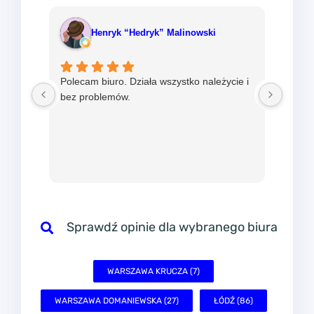
Henryk “Hedryk” Malinowski
Polecam biuro. Działa wszystko należycie i
Od ni
bez problemów.
w mBi
nadzie
sprawn
Sprawdź opinie dla wybranego biura
WARSZAWA KRUCZA (7)
WARSZAWA DOMANIEWSKA (27)
ŁÓDŹ (86)