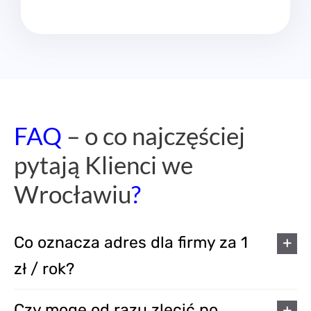
FAQ
– o co najczęściej
pytają Klienci we
Wrocławiu
?
Co oznacza adres dla firmy za 1
zł / rok?
Czy mogę od razu zlecić po