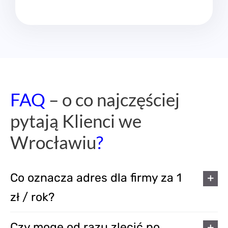
FAQ
– o co najczęściej
pytają Klienci we
Wrocławiu
?
Co oznacza adres dla firmy za 1
zł / rok?
Czy mogę od razu zlecić po