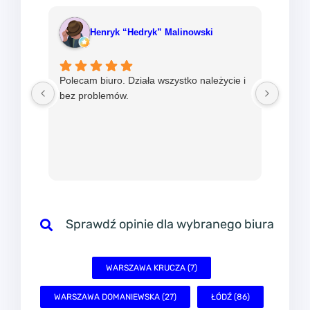
Henryk “Hedryk” Malinowski
Polecam biuro. Działa wszystko należycie i
Od ni
bez problemów.
w mBi
nadzie
sprawn
Sprawdź opinie dla wybranego biura
WARSZAWA KRUCZA (7)
WARSZAWA DOMANIEWSKA (27)
ŁÓDŹ (86)