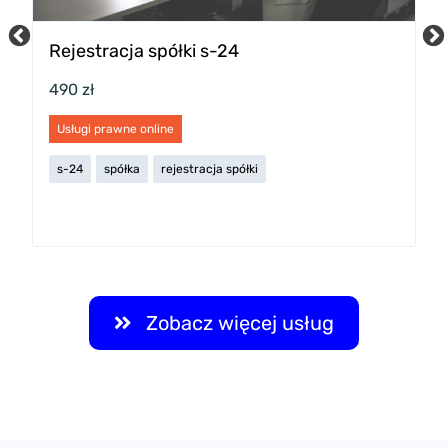
Rejestracja spółki s-24
P
w
490 zł
2
Usługi prawne online
U
s-24
spółka
rejestracja spółki
s
Zobacz więcej usług