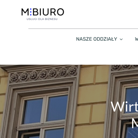
Przejdź
do
zawartości
NASZE ODDZIAŁY
W
Wirt
M