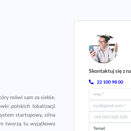
Skontaktuj się z n
22 100 98 00
óry mówi sam za siebie.
ki polskich lokalizacji
ystem startupowy, silna
irm tworzą tu wyjątkowo