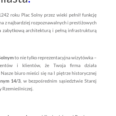
42 roku Plac Solny przez wieki pełnił funkcję
edna z najbardziej rozpoznawalnych i prestiżowych
zabytkową architekturą i pełną infrastrukturą
 Solnym
to nie tylko reprezentacyjna wizytówka –
hentów i klientów, że Twoja firma działa
. Nasze biuro mieści się na I piętrze historycznej
lnym 14/3
, w bezpośrednim sąsiedztwie Starej
y Rzemieślniczej.