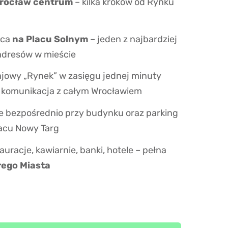
Wrocław centrum
– kilka kroków od Rynku
ica
na Placu Solnym
– jeden z najbardziej
adresów w mieście
jowy „Rynek” w zasięgu jednej minuty
a komunikacja z całym Wrocławiem
e bezpośrednio przy budynku oraz parking
acu Nowy Targ
auracje, kawiarnie, banki, hotele – pełna
rego Miasta