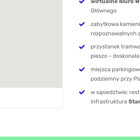
wirtualne biuro 
Głównego
zabytkowa kamien
rozpoznawalnych 
przystanek tramwa
pieszo – doskonał
miejsca parkingow
podziemny przy Pl
w sąsiedztwie: rest
infrastruktura
Sta