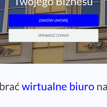
Twojego Biznesu
ZAMÓW UMOWĘ
SPRAWDŹ CENNIK
brać
wirtualne biuro
na