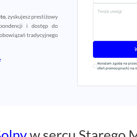
sto
, zyskujesz prestiżowy
pondencji i dostęp do
zobowiązań tradycyjnego
e
Wyrażam zgodę na przes
ofert promocyjnych) na mó
Solny
w sercu Starego 