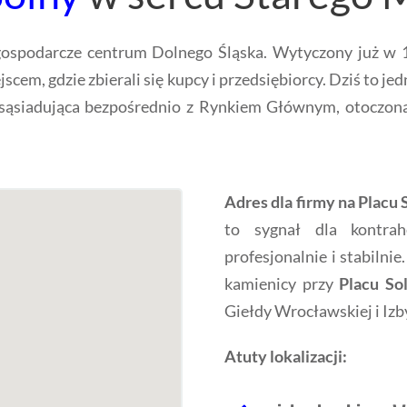
gospodarcze centrum Dolnego Śląska. Wytyczony już w 12
cem, gdzie zbierali się kupcy i przedsiębiorcy. Dziś to j
sąsiadująca bezpośrednio z Rynkiem Głównym, otoczona 
Adres dla firmy na Placu
to sygnał dla kontra
profesjonalnie i stabilnie
kamienicy przy
Placu So
Giełdy Wrocławskiej i Izb
Atuty lokalizacji: