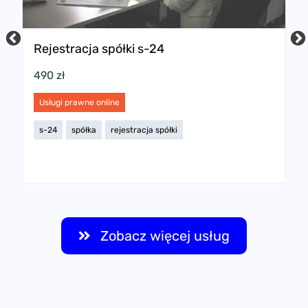
Rejestracja spółki s-24
P
w
490 zł
2
Usługi prawne online
U
s-24
spółka
rejestracja spółki
s
Zobacz więcej usług