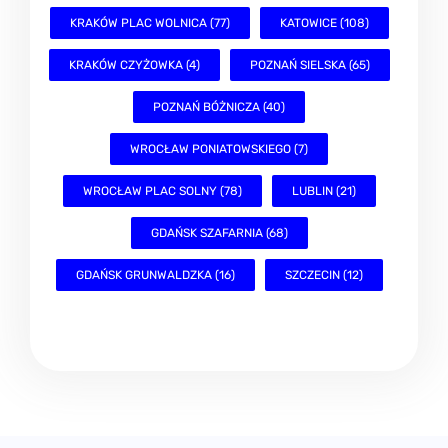
KRAKÓW PLAC WOLNICA (77)
KATOWICE (108)
KRAKÓW CZYŻOWKA (4)
POZNAŃ SIELSKA (65)
POZNAŃ BÓŻNICZA (40)
WROCŁAW PONIATOWSKIEGO (7)
WROCŁAW PLAC SOLNY (78)
LUBLIN (21)
GDAŃSK SZAFARNIA (68)
GDAŃSK GRUNWALDZKA (16)
SZCZECIN (12)