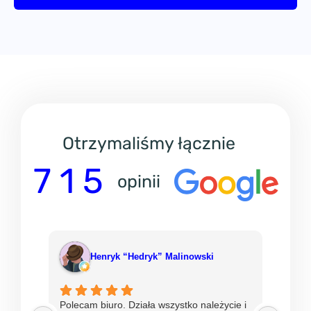
Otrzymaliśmy łącznie
7 1 5
opinii
Henryk “Hedryk” Malinowski
Polecam biuro. Działa wszystko należycie i
Od ni