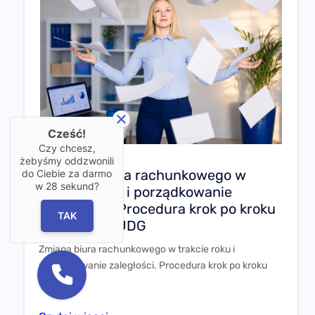
Cześć!
Czy chcesz,
żebyśmy oddzwonili
Zmiana biura rachunkowego w
do Ciebie za darmo
w
28
sekund?
trakcie roku i porządkowanie
zaległości. Procedura krok po kroku
TAK
dla spółki i JDG
Zmiana biura rachunkowego w trakcie roku i
porządkowanie zaległości. Procedura krok po kroku
dla