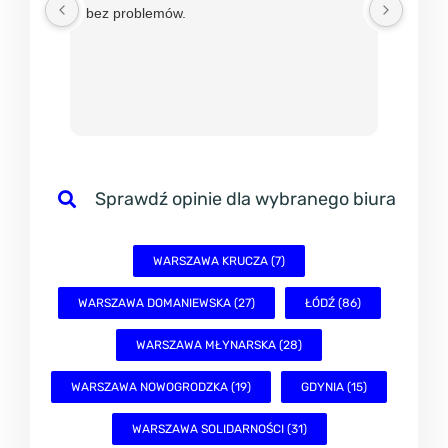
bez problemów.
w mBi
nadzie
sprawn
Sprawdź opinie dla wybranego biura
WARSZAWA KRUCZA (7)
WARSZAWA DOMANIEWSKA (27)
ŁÓDŹ (86)
WARSZAWA MŁYNARSKA (28)
WARSZAWA NOWOGRODZKA (19)
GDYNIA (15)
WARSZAWA SOLIDARNOŚCI (31)