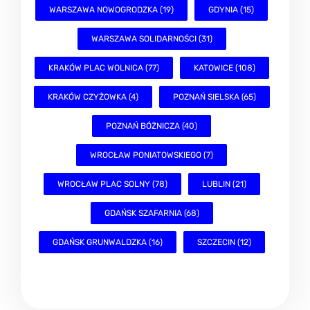
WARSZAWA NOWOGRODZKA (19)
GDYNIA (15)
WARSZAWA SOLIDARNOŚCI (31)
KRAKÓW PLAC WOLNICA (77)
KATOWICE (108)
KRAKÓW CZYŻOWKA (4)
POZNAŃ SIELSKA (65)
POZNAŃ BÓŻNICZA (40)
WROCŁAW PONIATOWSKIEGO (7)
WROCŁAW PLAC SOLNY (78)
LUBLIN (21)
GDAŃSK SZAFARNIA (68)
GDAŃSK GRUNWALDZKA (16)
SZCZECIN (12)