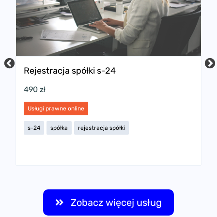
Rejestracja spółki s-24
P
w
490 zł
2
Usługi prawne online
U
s-24
spółka
rejestracja spółki
s
Zobacz więcej usług