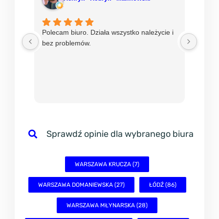
Polecam biuro. Działa wszystko należycie i
Od ni
bez problemów.
w mBi
nadzie
sprawn
Sprawdź opinie dla wybranego biura
WARSZAWA KRUCZA (7)
WARSZAWA DOMANIEWSKA (27)
ŁÓDŹ (86)
WARSZAWA MŁYNARSKA (28)