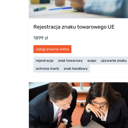
Rejestracja znaku towarowego UE
1899 zł
Usługi prawne online
rejestracja
znak towarowy
euipo
używanie znaku
ochrona marki
znak handlowy