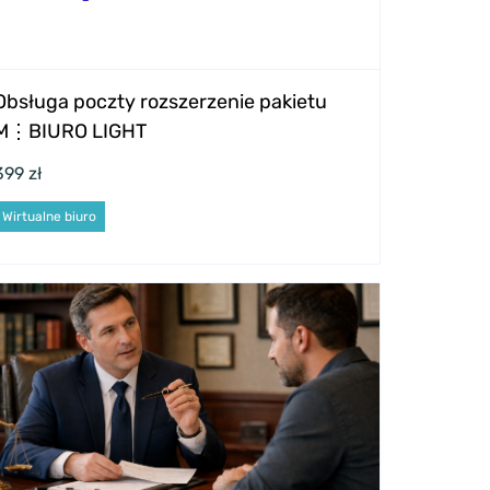
Obsługa poczty rozszerzenie pakietu
M⋮BIURO LIGHT
399 zł
Wirtualne biuro