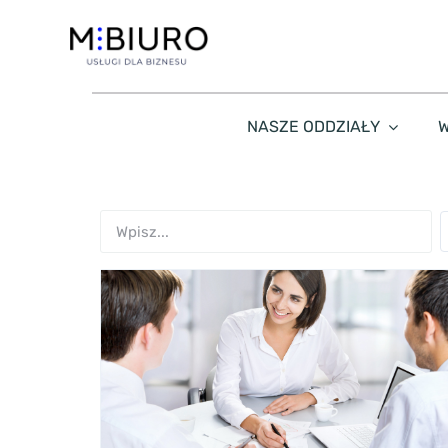
Przejdź
do
zawartości
NASZE ODDZIAŁY
W