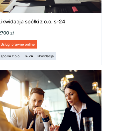
Likwidacja spółki z o.o. s-24
2700 zł
Usługi prawne online
spółka z o.o.
s-24
likwidacja