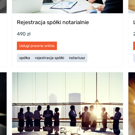
Rejestracja spółki notarialnie
490 zł
Usługi prawne online
spółka
rejestracja spółki
notariusz