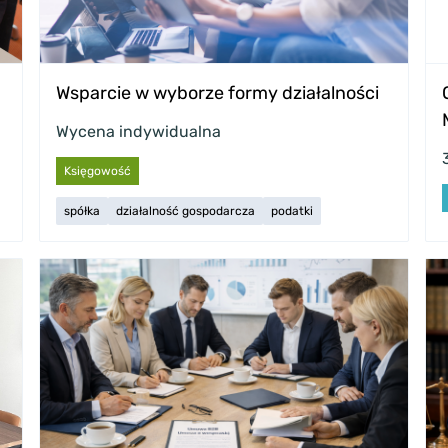
Wsparcie w wyborze formy działalności
Wycena indywidualna
Księgowość
spółka
działalność gospodarcza
podatki